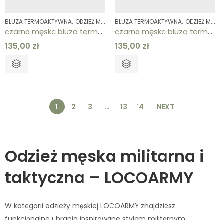
,
,
,
BLUZA TERMOAKTYWNA
ODZIEŻ MĘSKA
BLUZA TERMOAKTYWNA
ODZIEŻ TERMOAKTYWNA
ODZIEŻ MĘSKA
czarna męska bluza termoaktywna
czarna męska bluza termoaktywna
135,00
zł
135,00
zł
1
2
3
…
13
14
NEXT
Odzież męska militarna i
taktyczna – LOCOARMY
W kategorii odzieży męskiej LOCOARMY znajdziesz
funkcjonalne ubrania inspirowane stylem militarnym,