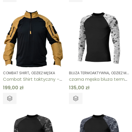
,
,
COMBAT SHIRT
ODZIEŻ MĘSKA
BLUZA TERMOAKTYWNA
ODZIEŻ MĘSKA
Combat Shirt taktyczny – bluza termoaktywna w kolorze piaskowym outdoor i militarna
czarna męska bluza termoaktywna
199,00
zł
135,00
zł