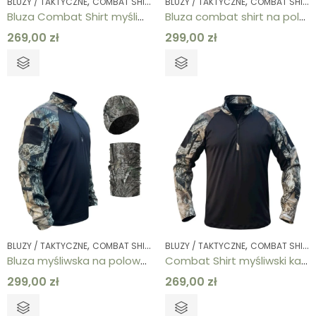
,
,
,
,
,
BLUZY / TAKTYCZNE
COMBAT SHIRT
HOBBY
BLUZY / TAKTYCZNE
MYŚLISTWO / ŁOWIECTWO
COMBAT SHIRT
OD
Bluza Combat Shirt myśliwska pomarańczowa – termoaktywna bluza outdoor i survival
Bluza combat shirt na polowanie – w zestawie z czapką i kominem
269,00
zł
299,00
zł
,
,
,
,
,
BLUZY / TAKTYCZNE
COMBAT SHIRT
HOBBY
BLUZY / TAKTYCZNE
MYŚLISTWO / ŁOWIECTWO
COMBAT SHIRT
OD
Bluza myśliwska na polowanie – Combat shirt w zestawie z czapką i kominem – Kamuflaż
Combat Shirt myśliwski kamuflaż – bluza termoaktywna outdoor
299,00
zł
269,00
zł