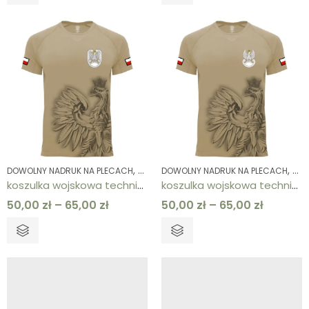
,
,
,
DOWOLNY NADRUK NA PLECACH
DOWOLNY NADRUK NA PRAWEJ PIERSI
DOWOLNY NADRUK NA PLECACH
KOSZ
DOW
koszulka wojskowa techniczna męska piaskowa side eagle Siły Powietrzne
koszulka wojskowa techniczna męska piaskowa side eagle Wojska Lądowe
50,00
zł
–
65,00
zł
50,00
zł
–
65,00
zł