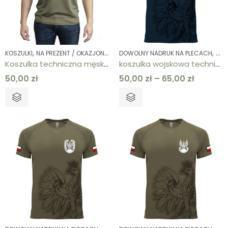
,
,
,
,
,
KOSZULKI
NA PREZENT / OKAZJONALNE
DOWOLNY NADRUK NA PLECACH
ODZIEŻ MĘSKA
TECHNICZNE
WALEN
DOW
Koszulka techniczna męska z nadrukiem LOVE MY GIRL – sportowy t-shirt treningowy w kolorze khaki
koszulka wojskowa techniczna męska granatowa side eagle Marynarka Wojenna
50,00
zł
50,00
zł
–
65,00
zł