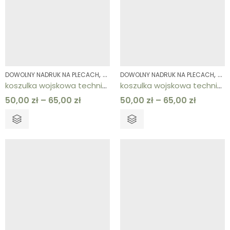
,
,
,
DOWOLNY NADRUK NA PLECACH
DOWOLNY NADRUK NA PRAWEJ PIERSI
DOWOLNY NADRUK NA PLECACH
KOSZ
DOW
koszulka wojskowa techniczna męska piaskowa side eagle Wojska Obrony Terytorialnej WOT
koszulka wojskowa techniczna męska piaskowa side eagle Wojska Specjalne
50,00
zł
–
65,00
zł
50,00
zł
–
65,00
zł