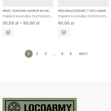
,
,
,
,
,
PERSONALIZOWANE / TWÓJ NADRUK
ARMY
DOWOLNY NADRUK NA PLECACH
KOLEKCJE
KOSZULKI
KOSZULKI
ODZ
męska koszulka techniczna biała ARMY
męska koszulka techniczna biała czacha grot dowolny napis
30,00
zł
–
50,00
zł
60,00
zł
1
2
3
…
5
6
NEXT