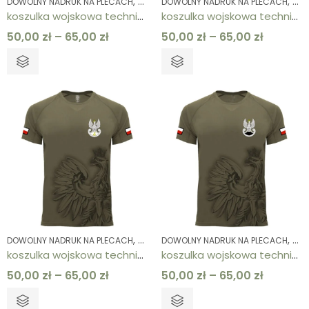
,
,
,
DOWOLNY NADRUK NA PLECACH
DOWOLNY NADRUK NA PRAWEJ PIERSI
DOWOLNY NADRUK NA PLECACH
KOSZ
DOW
koszulka wojskowa techniczna męska khaki side eagle Siły Powietrzne
koszulka wojskowa techniczna męska khaki side eagle Wojska Lądowe
50,00
zł
–
65,00
zł
50,00
zł
–
65,00
zł
,
,
,
DOWOLNY NADRUK NA PLECACH
DOWOLNY NADRUK NA PRAWEJ PIERSI
DOWOLNY NADRUK NA PLECACH
KOSZ
DOW
koszulka wojskowa techniczna męska khaki side eagle Wojska Obrony Terytorialnej WOT
koszulka wojskowa techniczna męska khaki side eagle Wojska Specjalne
50,00
zł
–
65,00
zł
50,00
zł
–
65,00
zł