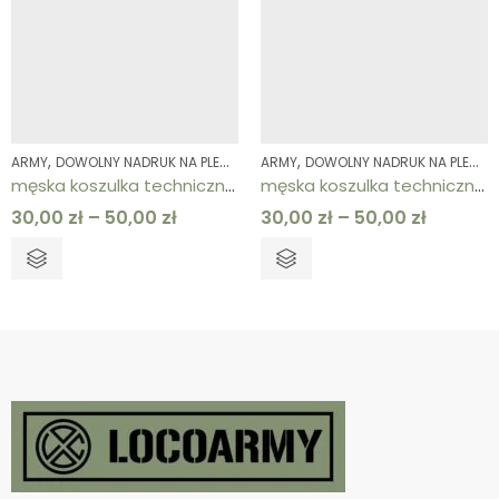
,
,
,
,
,
,
ARMY
DOWOLNY NADRUK NA PLECACH
ARMY
KOLEKCJE
DOWOLNY NADRUK NA PLECACH
KOSZULKI
KOSZULKI
ODZ
męska koszulka techniczna khaki ARMY
męska koszulka techniczna piaskowa ARMY
30,00
zł
–
50,00
zł
30,00
zł
–
50,00
zł