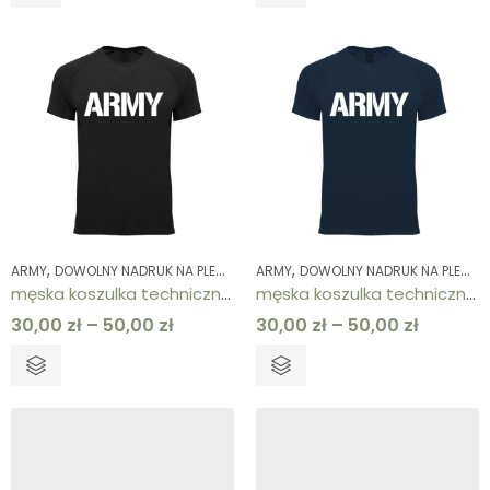
,
,
,
,
,
,
ARMY
DOWOLNY NADRUK NA PLECACH
ARMY
KOLEKCJE
DOWOLNY NADRUK NA PLECACH
KOSZULKI
KOSZULKI
ODZ
męska koszulka techniczna czarna ARMY
męska koszulka techniczna granatowa ARMY
30,00
zł
–
50,00
zł
30,00
zł
–
50,00
zł