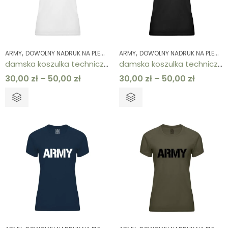
,
,
,
,
,
,
ARMY
DOWOLNY NADRUK NA PLECACH
ARMY
KOLEKCJE
DOWOLNY NADRUK NA PLECACH
KOSZULKI
KOSZULKI
ODZ
damska koszulka techniczna biała ARMY
damska koszulka techniczna czarna ARMY
30,00
zł
–
50,00
zł
30,00
zł
–
50,00
zł