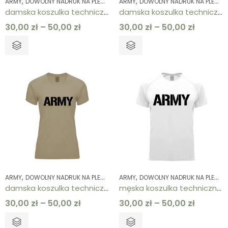
,
,
,
,
,
,
ARMY
DOWOLNY NADRUK NA PLECACH
ARMY
KOLEKCJE
DOWOLNY NADRUK NA PLECACH
KOSZULKI
KOSZULKI
ODZ
damska koszulka techniczna granatowa ARMY
damska koszulka techniczna khaki ARMY
30,00
zł
–
50,00
zł
30,00
zł
–
50,00
zł
,
,
,
,
,
,
ARMY
DOWOLNY NADRUK NA PLECACH
ARMY
KOLEKCJE
DOWOLNY NADRUK NA PLECACH
KOSZULKI
KOSZULKI
ODZ
damska koszulka techniczna piaskowa ARMY
męska koszulka techniczna biała ARMY
30,00
zł
–
50,00
zł
30,00
zł
–
50,00
zł