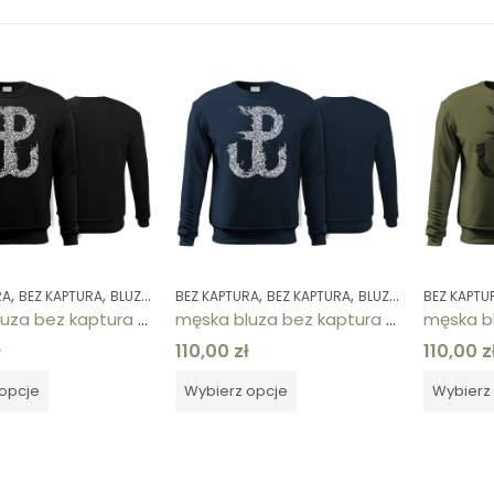
,
,
,
,
,
,
,
RA
BEZ KAPTURA
BLUZY / TAKTYCZNE
BEZ KAPTURA
BLUZY / TAKTYCZNE
BEZ KAPTURA
BLUZY / TAKTYCZNE
POLSKA WALCZĄ
BEZ KAPTU
męska bluza bez kaptura czarna Polska Walcząca
męska bluza bez kaptura granatowa Polska Walcząca
ł
110,00
zł
110,00
z
opcje
Wybierz opcje
Wybierz