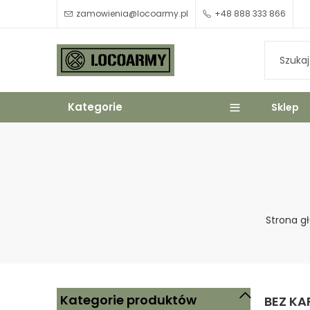
zamowienia@locoarmy.pl
+48 888 333 866
Kategorie
Sklep
Strona g
Kategorie produktów
BEZ KA