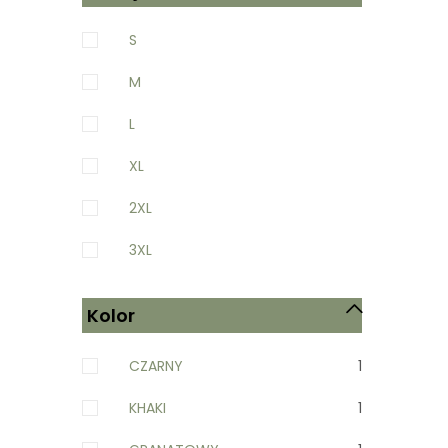
S
M
L
XL
2XL
3XL
Kolor
CZARNY
1
KHAKI
1