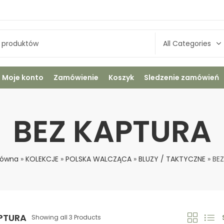
Moje konto
Zamówienie
Koszyk
Sledzenie zamówień
BEZ KAPTURA
łówna
»
KOLEKCJE
»
POLSKA WALCZĄCA
»
BLUZY / TAKTYCZNE
»
BE
PTURA
Showing all 3 Products