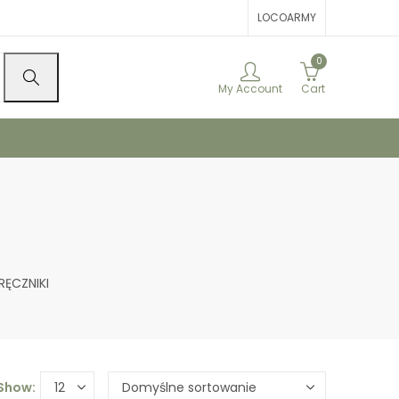
LOCOARMY
0
My Account
Cart
RĘCZNIKI
Show: