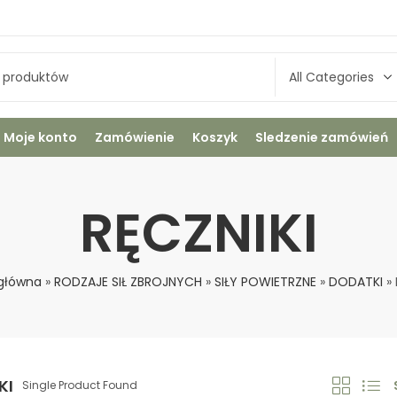
Moje konto
Zamówienie
Koszyk
Sledzenie zamówień
RĘCZNIKI
główna
»
RODZAJE SIŁ ZBROJNYCH
»
SIŁY POWIETRZNE
»
DODATKI
»
KI
Single Product Found