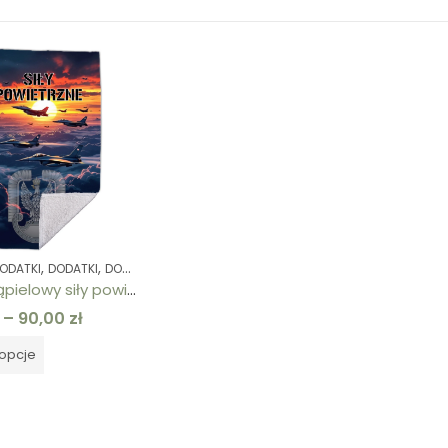
,
,
,
,
ODATKI
DODATKI
DOWOLNY NADRUK
NA PREZENT / OKAZJONALNE
PERSONAL
ręcznik kąpielowy siły powietrzne
–
90,00
zł
opcje