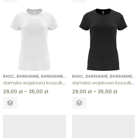
,
,
,
,
,
,
,
,
,
BASIC
BAWEŁNIANE
BAWEŁNIANE
KOLEKCJE
BASIC
KOSZULKI
BAWEŁNIANE
KOSZULKI
BAWEŁNIANE
ODZIEŻ 
K
damska wojskowa koszulka bawełniana biała
damska wojskowa koszulka bawełniana czarna
29,00
zł
–
35,00
zł
29,00
zł
–
35,00
zł