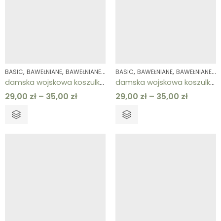
,
,
,
,
,
,
,
,
,
BASIC
BAWEŁNIANE
BAWEŁNIANE
KOLEKCJE
BASIC
KOSZULKI
BAWEŁNIANE
KOSZULKI
BAWEŁNIANE
ODZIEŻ 
K
damska wojskowa koszulka bawełniana granatowa
damska wojskowa koszulka bawełniana khaki
29,00
zł
–
35,00
zł
29,00
zł
–
35,00
zł