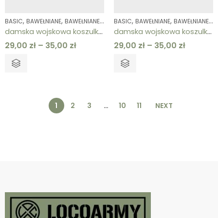
,
,
,
,
,
,
,
,
,
BASIC
BAWEŁNIANE
BAWEŁNIANE
KOLEKCJE
BASIC
KOSZULKI
BAWEŁNIANE
KOSZULKI
BAWEŁNIANE
ODZIEŻ 
K
damska wojskowa koszulka bawełniana piaskowa
damska wojskowa koszulka bawełniana szara
29,00
zł
–
35,00
zł
29,00
zł
–
35,00
zł
1
2
3
…
10
11
NEXT