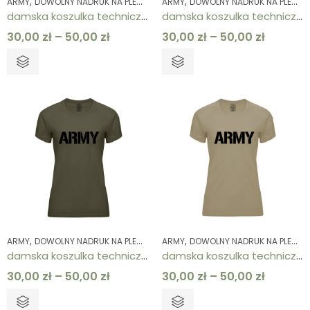
,
,
,
,
,
,
ARMY
DOWOLNY NADRUK NA PLECACH
ARMY
KOLEKCJE
DOWOLNY NADRUK NA PLECACH
KOSZULKI
KOSZULKI
ODZ
damska koszulka techniczna czarna ARMY
damska koszulka techniczna granatowa ARMY
30,00
zł
–
50,00
zł
30,00
zł
–
50,00
zł
,
,
,
,
,
,
ARMY
DOWOLNY NADRUK NA PLECACH
ARMY
KOLEKCJE
DOWOLNY NADRUK NA PLECACH
KOSZULKI
KOSZULKI
ODZ
damska koszulka techniczna khaki ARMY
damska koszulka techniczna piaskowa ARMY
30,00
zł
–
50,00
zł
30,00
zł
–
50,00
zł