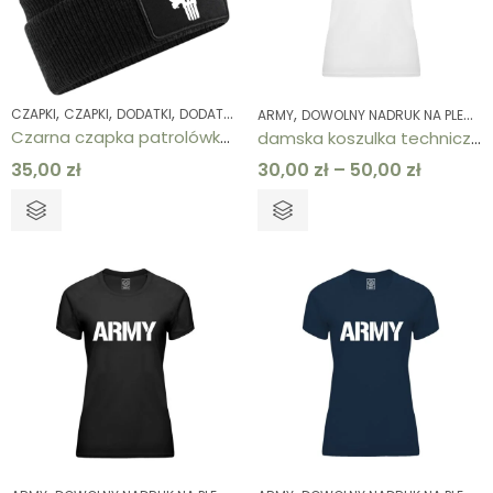
,
,
,
,
,
,
,
CZAPKI
CZAPKI
DODATKI
DODATKI
KOLEKCJE
PUNISHER
ZIMOWE
ARMY
DOWOLNY NADRUK NA PLECACH
Czarna czapka patrolówka z rzepem punisher
damska koszulka techniczna biała ARMY
35,00
zł
30,00
zł
–
50,00
zł