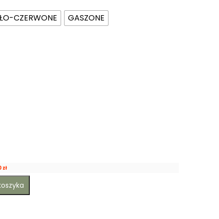
AŁO-CZERWONE
GASZONE
0
zł
koszyka