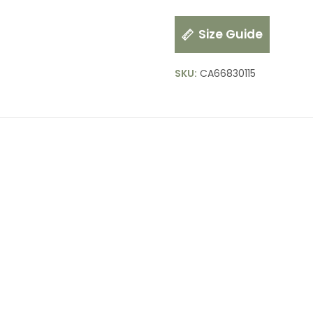
Size Guide
SKU:
CA66830115