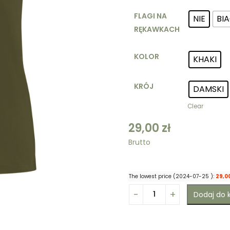
FLAGI NA
NIE
BI
RĘKAWKACH
KOLOR
KHAKI
KRÓJ
DAMSKI
Clear
29,00
zł
Brutto
The lowest price (
2024-07-25
):
29,0
Dodaj do 