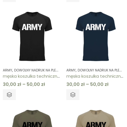
,
,
,
,
,
,
ARMY
DOWOLNY NADRUK NA PLECACH
ARMY
KOLEKCJE
DOWOLNY NADRUK NA PLECACH
KOSZULKI
KOSZULKI
ODZ
męska koszulka techniczna czarna ARMY
męska koszulka techniczna granatowa ARMY
30,00
zł
–
50,00
zł
30,00
zł
–
50,00
zł