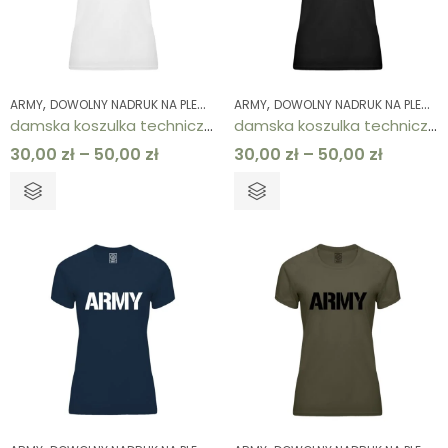
,
,
,
,
,
,
ARMY
DOWOLNY NADRUK NA PLECACH
ARMY
KOLEKCJE
DOWOLNY NADRUK NA PLECACH
KOSZULKI
KOSZULKI
ODZ
damska koszulka techniczna biała ARMY
damska koszulka techniczna czarna ARMY
30,00
zł
–
50,00
zł
30,00
zł
–
50,00
zł