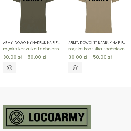
,
,
,
,
,
,
ARMY
DOWOLNY NADRUK NA PLECACH
ARMY
KOLEKCJE
DOWOLNY NADRUK NA PLECACH
KOSZULKI
KOSZULKI
ODZ
męska koszulka techniczna khaki ARMY
męska koszulka techniczna piaskowa ARMY
30,00
zł
–
50,00
zł
30,00
zł
–
50,00
zł