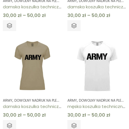
,
,
,
,
,
,
ARMY
DOWOLNY NADRUK NA PLECACH
ARMY
KOLEKCJE
DOWOLNY NADRUK NA PLECACH
KOSZULKI
KOSZULKI
ODZ
damska koszulka techniczna granatowa ARMY
damska koszulka techniczna khaki ARMY
30,00
zł
–
50,00
zł
30,00
zł
–
50,00
zł
,
,
,
,
,
,
ARMY
DOWOLNY NADRUK NA PLECACH
ARMY
KOLEKCJE
DOWOLNY NADRUK NA PLECACH
KOSZULKI
KOSZULKI
ODZ
damska koszulka techniczna piaskowa ARMY
męska koszulka techniczna biała ARMY
30,00
zł
–
50,00
zł
30,00
zł
–
50,00
zł