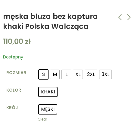
męska bluza bez kaptura
khaki Polska Walcząca
męska bluza bez
męska koszulka
110,00
zł
kaptura czarna
techniczna
Polska Walcząca
piaskowa grot
110,00
40,00
zł
zł
Dostępny
ROZMIAR
S
M
L
XL
2XL
3XL
KOLOR
KHAKI
KRÓJ
MĘSKI
Clear