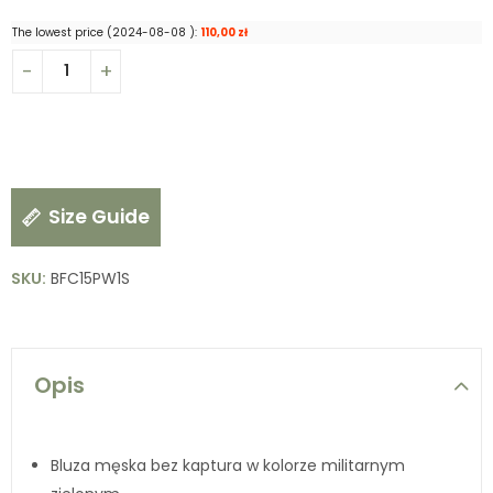
The lowest price (
2024-08-08
):
110,00
zł
Size Guide
SKU:
BFC15PW1S
Opis
Bluza męska bez kaptura w kolorze militarnym