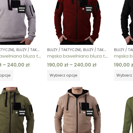
,
,
,
,
,
,
AKTYCZNE
BLUZY / TAKTYCZNE
BLUZY / TAKTYCZNE
BLUZY / TAKTYCZNE
BLUZY / TAKTYCZNE
BLUZY / TAKTYCZNE
BLUZY / T
BLUZY /
BLUZ
męska bawełniana bluza taktyczna kangur szara z rzepem
męska bawełniana bluza taktyczna rozpinana bordowa z rzepem
ł
–
240,00
zł
190,00
zł
–
240,00
zł
190,00
z
opcje
Wybierz opcje
Wybierz