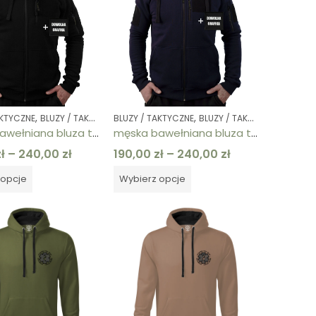
,
,
,
,
,
,
,
,
,
,
,
AKTYCZNE
 TAKTYCZNE
Y / TAKTYCZNE
BLUZY / TAKTYCZNE
BLUZY / TAKTYCZNE
DOWOLNY NADRUK NA LEWEJ PIERSI
BLUZY / TAKTYCZNE
BLUZY / TAKTYCZNE
BLUZY / TAKTYCZNE
BLUZY / TAKTYCZNE
BLUZY / TAKTYCZNE
DOWOLNY NADRUK NA PL
DOWOLNY NADRUK NA L
BLUZY 
BLUZ
męska bawełniana bluza taktyczna rozpinana czarna z rzepem
męska bawełniana bluza taktyczna rozpinana granatowa z rzepem
ł
–
240,00
zł
190,00
zł
–
240,00
zł
 opcje
Wybierz opcje