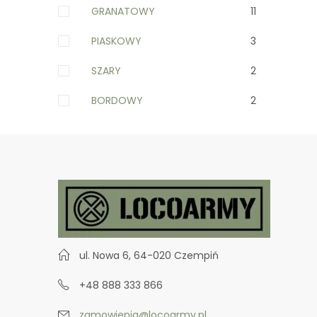
GRANATOWY
11
PIASKOWY
3
SZARY
2
BORDOWY
2
ul. Nowa 6, 64-020 Czempiń
+48 888 333 866
zamowienia@locoarmy.pl