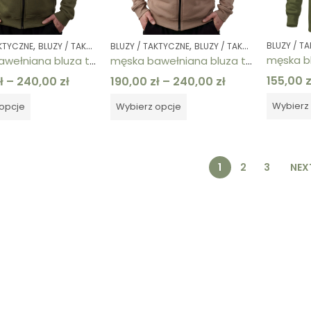
,
,
,
,
,
,
BLUZY / T
AKTYCZNE
BLUZY / TAKTYCZNE
BLUZY / TAKTYCZNE
BLUZY / TAKTYCZNE
BLUZY / TAKTYCZNE
BLUZY / TAKTYCZNE
BLUZY /
BLUZ
męska bawełniana bluza taktyczna rozpinana khaki z rzepem
męska bawełniana bluza taktyczna rozpinana piaskowa z rzepem
155,00
z
ł
–
240,00
zł
190,00
zł
–
240,00
zł
Wybierz
opcje
Wybierz opcje
1
2
3
NEX