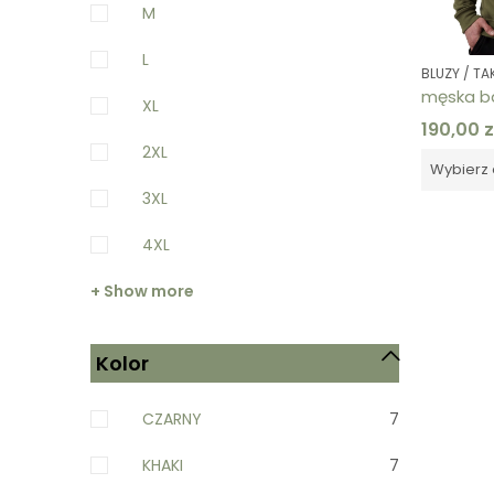
M
L
BLUZY / T
XL
190,00
z
2XL
Wybierz 
3XL
4XL
+ Show more
Kolor
CZARNY
7
KHAKI
7