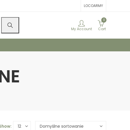
LOCOARMY
0
My Account
Cart
ZNE
Show: