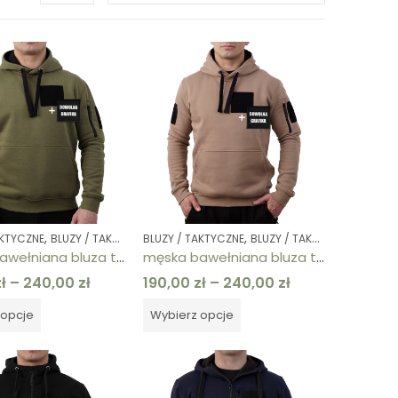
,
,
,
,
,
,
,
,
,
,
,
AKTYCZNE
 TAKTYCZNE
Y / TAKTYCZNE
BLUZY / TAKTYCZNE
BLUZY / TAKTYCZNE
DOWOLNY NADRUK NA LEWEJ PIERSI
BLUZY / TAKTYCZNE
BLUZY / TAKTYCZNE
BLUZY / TAKTYCZNE
BLUZY / TAKTYCZNE
BLUZY / TAKTYCZNE
DOWOLNY NADRUK NA PL
DOWOLNY NADRUK NA L
BLUZY 
BLUZ
męska bawełniana bluza taktyczna kangur khaki z rzepem
męska bawełniana bluza taktyczna kangur piaskowa z rzepem
ł
–
240,00
zł
190,00
zł
–
240,00
zł
 opcje
Wybierz opcje