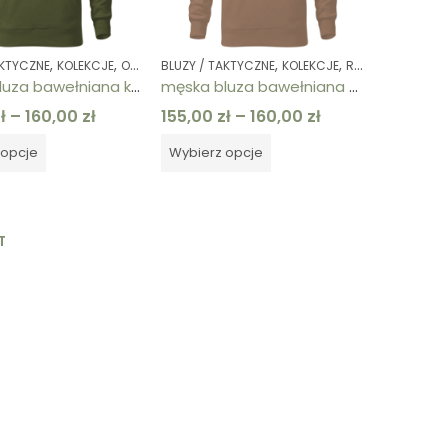
,
,
,
,
,
,
,
,
,
,
,
AKTYCZNE
KOLEKCJE
ODZIEŻ MĘSKA
BLUZY / TAKTYCZNE
RATOWNIK POLA WALKI
KOLEKCJE
RATOWNIK POLA WALKI
Z KAPTUREM
 TAKTYCZNE
Y / TAKTYCZNE
BLUZY / TAKTYCZNE
DOWOLNY NADRUK NA LEWEJ PIERSI
BLUZY / TAKTYCZNE
DOWOLNY NADRUK NA PL
DOWOLNY NADRUK NA L
męska bluza bawełniana khaki ratownik pola walki
męska bluza bawełniana piaskowa ratownik pola walki
ł
–
160,00
zł
155,00
zł
–
160,00
zł
 opcje
Wybierz opcje
T