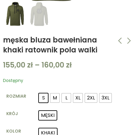
męska bluza bawełniana
khaki ratownik pola walki
męska koszulka
męska bluza
155,00
zł
–
160,00
zł
bawełniana
bawełniana
piaskowa ratownik
piaskowa ratownik
60,00
155,00
zł
–
zł
65,00
–
160,00
zł
zł
pola walki
pola walki
Dostępny
ROZMIAR
S
M
L
XL
2XL
3XL
KRÓJ
MĘSKI
KOLOR
KHAKI