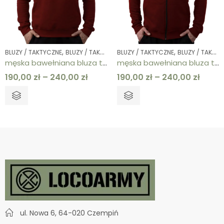
,
,
,
,
BLUZY / TAKTYCZNE
BLUZY / TAKTYCZNE
BLUZY / TAKTYCZNE
BLUZY / TAKTYCZNE
BLUZY / TAKTYCZNE
BLUZY / TAK
męska bawełniana bluza taktyczna kangur bordowa z rzepem
męska bawełniana bluza taktyczna rozpinana bordowa z rzepem
190,00
zł
–
240,00
zł
190,00
zł
–
240,00
zł
ul. Nowa 6, 64-020 Czempiń