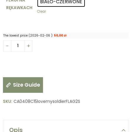
BIAŁO-CZERWONE
RĘKAWKACH
Clear
The lowest price (
2026-02-06
):
50,00
zł
Size Guide
SKU:
CA0408C15lovemysoldierFLAG2S
Opis