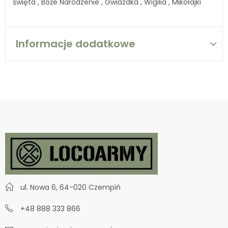
święta , Boże Narodzenie , Gwiazdka , Wigilia , Mikołajki
Informacje dodatkowe
ul. Nowa 6, 64-020 Czempiń
+48 888 333 866