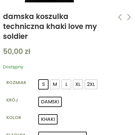
damska koszulka
techniczna khaki love my
soldier
komplet czapka
damska koszulka
termoaktywna
techniczna
50,00
zł
komin
piaskowa love my
60,00
50,00
zł
zł
termoaktywny biały
soldier
Dostępny
ROZMIAR
S
M
L
XL
2XL
KRÓJ
DAMSKI
KOLOR
KHAKI
FLAGI NA