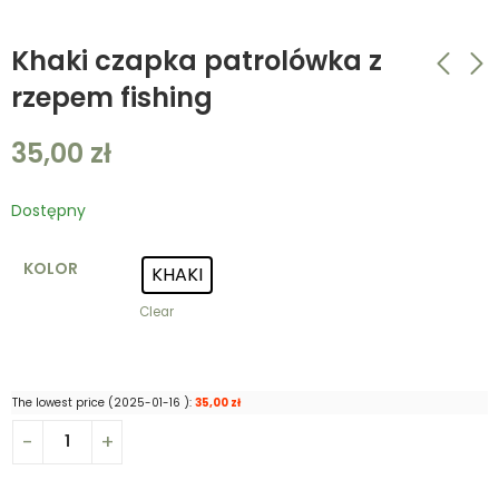
Khaki czapka patrolówka z
rzepem fishing
Khaki czapka
Khaki czapka
35,00
zł
patrolówka z
patrolówka z
rzepem urodzony by
rzepem urodzony by
35,00
35,00
zł
zł
wędkować,
wędkować,
Dostępny
zmuszany by
zmuszony by
pracować
pracować
KOLOR
KHAKI
Clear
The lowest price (
2025-01-16
):
35,00
zł