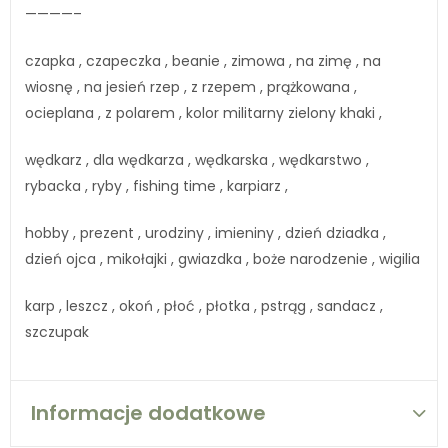
————–
czapka , czapeczka , beanie , zimowa , na zimę , na
wiosnę , na jesień rzep , z rzepem , prążkowana ,
ocieplana , z polarem , kolor militarny zielony khaki ,
wędkarz , dla wędkarza , wędkarska , wędkarstwo ,
rybacka , ryby , fishing time , karpiarz ,
hobby , prezent , urodziny , imieniny , dzień dziadka ,
dzień ojca , mikołajki , gwiazdka , boże narodzenie , wigilia
karp , leszcz , okoń , płoć , płotka , pstrąg , sandacz ,
szczupak
Informacje dodatkowe