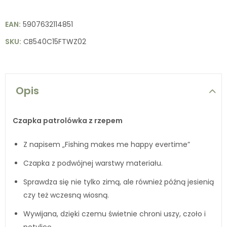
EAN:
5907632114851
SKU:
CB540C15FTWZ02
Opis
Czapka patrolówka z rzepem
Z napisem „Fishing makes me happy evertime”
Czapka z podwójnej warstwy materiału.
Sprawdza się nie tylko zimą, ale również późną jesienią
czy też wczesną wiosną.
Wywijana, dzięki czemu świetnie chroni uszy, czoło i
potylicę.