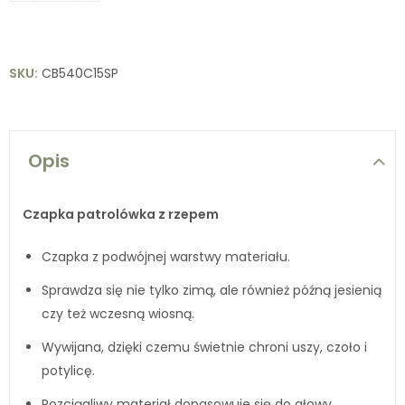
SKU:
CB540C15SP
Opis
Czapka patrolówka z rzepem
Czapka z podwójnej warstwy materiału.
Sprawdza się nie tylko zimą, ale również późną jesienią
czy też wczesną wiosną.
Wywijana, dzięki czemu świetnie chroni uszy, czoło i
potylicę.
Rozciągliwy materiał dopasowuje się do głowy.