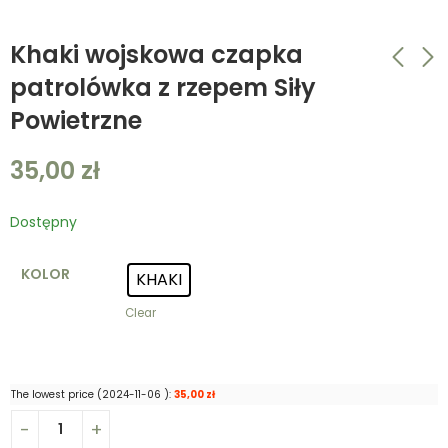
Khaki wojskowa czapka
patrolówka z rzepem Siły
Powietrzne
Khaki czapka
Khaki wojskowa
patrolówka z
czapka patrolówka z
35,00
zł
rzepem punisher
rzepem Wojska
35,00
35,00
zł
zł
Lądowe
Dostępny
KOLOR
KHAKI
Clear
The lowest price (
2024-11-06
):
35,00
zł