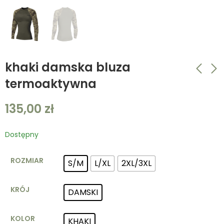
khaki damska bluza
termoaktywna
khaki damska bluza
personalizowana
135,00
zł
termoaktywna
męska koszulka
techniczna dowolny
135,00
zł
30,00
zł
–
70,00
zł
nadruk
Dostępny
ROZMIAR
S/M
L/XL
2XL/3XL
KRÓJ
DAMSKI
KOLOR
KHAKI