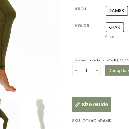
KRÓJ
DAMSKI
KOLOR
KHAKI
Clear
The lowest price (
2025-02-11
):
99,00
Dodaj do 
Size Guide
SKU:
OTKAC15DAMS