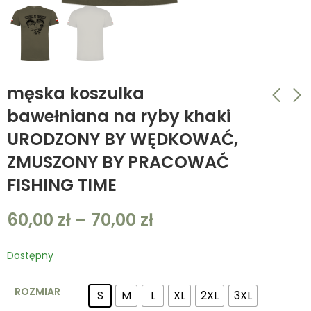
męska koszulka
bawełniana na ryby khaki
URODZONY BY WĘDKOWAĆ,
męska koszulka
męska koszulka
bawełniana na ryby
bawełniana na ryby
ZMUSZONY BY PRACOWAĆ
khaki MAKES ME
khaki FISHING
60,00
60,00
zł
–
zł
70,00
–
70,00
zł
zł
FISHING TIME
HAPPY EVERYTIME
ADDICTED
FISHING TIME
60,00
zł
–
70,00
zł
Dostępny
ROZMIAR
S
M
L
XL
2XL
3XL