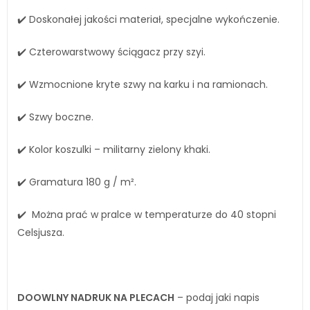
✔️ Doskonałej jakości materiał, specjalne wykończenie.
✔️ Czterowarstwowy ściągacz przy szyi.
✔️ Wzmocnione kryte szwy na karku i na ramionach.
✔️ Szwy boczne.
✔️ Kolor koszulki – militarny zielony khaki.
✔️ Gramatura 180 g / m².
✔️ Można prać w pralce w temperaturze do 40 stopni
Celsjusza.
DOOWLNY NADRUK NA PLECACH
– podaj jaki napis