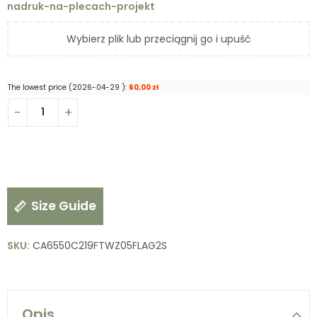
nadruk-na-plecach-projekt
Wybierz plik lub przeciągnij go i upuść
The lowest price (
2026-04-29
):
60,00
zł
Size Guide
SKU:
CA6550C219FTWZ05FLAG2S
Opis