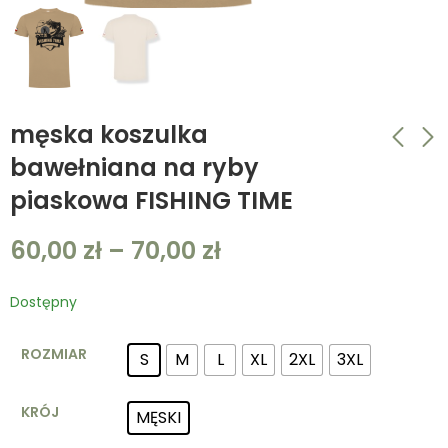
męska koszulka
bawełniana na ryby
piaskowa FISHING TIME
męska koszulka
męska koszulka
bawełniana na ryby
bawełniana na ryby
60,00
zł
–
70,00
zł
piaskowa FISHING
piaskowa FISHING
60,00
60,00
zł
–
zł
70,00
–
70,00
zł
zł
ADDICTED
TIME
Dostępny
ROZMIAR
S
M
L
XL
2XL
3XL
KRÓJ
MĘSKI