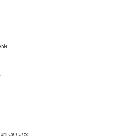
nie.
h.
ni Celsjusza.