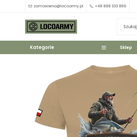
zamowienia@locoarmy.pl
+48 888 333 866
Kategorie
Sklep