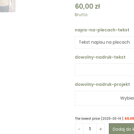
60,00
zł
Brutto
napis-na-plecach-tekst
dowolny-nadruk-tekst
dowolny-nadruk-projekt
Wybier
The lowest price (
2025-03-14
):
60,0
Dodaj do 