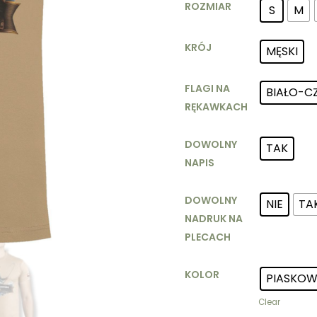
ROZMIAR
S
M
KRÓJ
MĘSKI
FLAGI NA
BIAŁO-C
RĘKAWKACH
DOWOLNY
TAK
NAPIS
DOWOLNY
NIE
TA
NADRUK NA
PLECACH
KOLOR
PIASKOW
Clear