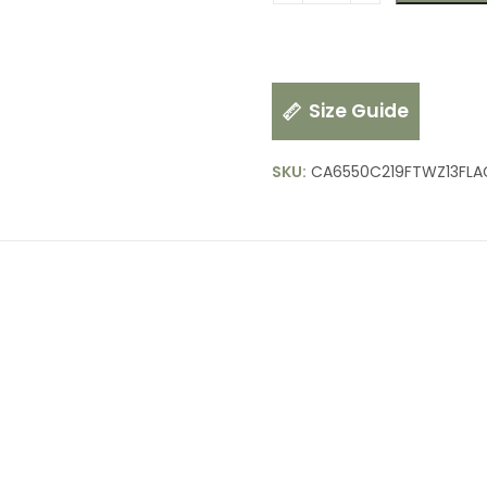
Size Guide
SKU:
CA6550C219FTWZ13FLA