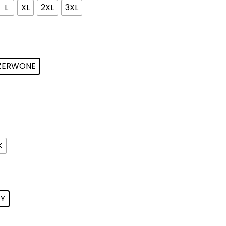
L
XL
2XL
3XL
ZERWONE
K
Y