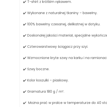
✔️ T-shirt z krótkim rękawem.
✔️ Wykonane z naturalnej tkaniny – bawełny.
✔️ 100% bawełny czesanej, delikatnej w dotyku.
✔️ Doskonałej jakości materiał, specjalne wykończe
✔️ Czterowarstwowy ściągacz przy szyi.
✔️ Wzmocnione kryte szwy na karku i na ramionac
✔️ Szwy boczne.
✔️ Kolor koszulki – piaskowy.
✔️ Gramatura 180 g / m².
✔️ Można prać w pralce w temperaturze do 40 stop