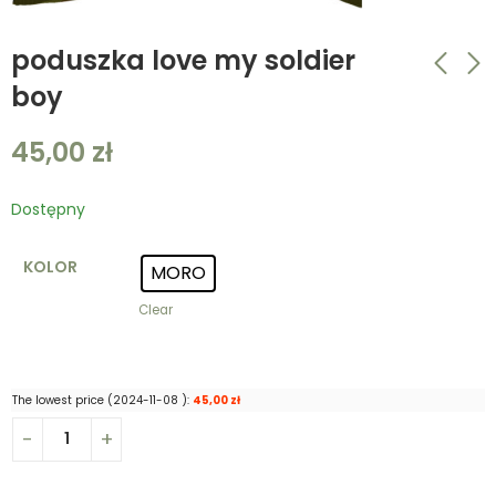
poduszka love my soldier
boy
poduszka love my
poduszka love my
45,00
zł
soldier boy
soldier boy
45,00
45,00
zł
zł
Dostępny
KOLOR
MORO
Clear
The lowest price (
2024-11-08
):
45,00
zł