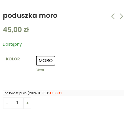
poduszka moro
45,00
zł
trucker piaskowa
poduszka moro
czapka z daszkiem z
45,00
zł
Dostępny
rzepem SZCZUPAK
49,00
zł
KOLOR
MORO
Clear
The lowest price (
2024-11-08
):
45,00
zł