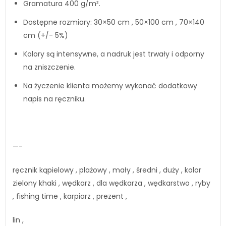
Gramatura 400 g/m².
Dostępne rozmiary: 30×50 cm , 50×100 cm , 70×140
cm (+/- 5%)
Kolory są intensywne, a nadruk jest trwały i odporny
na zniszczenie.
Na życzenie klienta możemy wykonać dodatkowy
napis na ręczniku.
—-
ręcznik kąpielowy , plażowy , mały , średni , duży , kolor
zielony khaki , wędkarz , dla wędkarza , wędkarstwo , ryby
, fishing time , karpiarz , prezent ,
lin ,