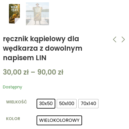
ręcznik kąpielowy dla
wędkarza z dowolnym
napisem LIN
ręcznik kąpielowy
ręcznik kąpielowy
dla wędkarza z
dla wędkarza z
30,00
zł
–
90,00
zł
dowolnym napisem
dowolnym napisem
30,00
30,00
zł
–
zł
90,00
–
90,00
zł
zł
LESZCZ
KOMIKS
Dostępny
WIELKOŚĆ
30x50
50x100
70x140
KOLOR
WIELOKOLOROWY