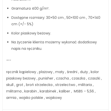
Gramatura 400 g/m².
Dostępne rozmiary: 30×50 cm , 50×100 cm , 70×140
cm (+/- 5%)
Kolor piaskowy beżowy.
Na życzenie klienta możemy wykonać dodatkowy
napis na ręczniku.
—-
ręcznik kąpielowy , plażowy , mały , średni , duży , kolor
piaskowy beżowy , punisher , czacha , czaszka , czaszki ,
skull , grot , broń strzelecka , strzelectwo , militaria ,
militarna , karabin , karabinek , kaliber , MSBS – 5,56 ,
armia , wojsko polskie , wojskowy