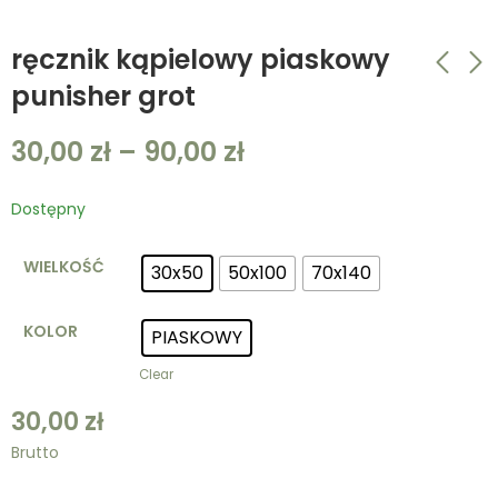
ręcznik kąpielowy piaskowy
punisher grot
ręcznik kąpielowy
ręcznik kąpielowy
30,00
zł
–
90,00
zł
khaki punisher grot
biały punisher grot
30,00
30,00
zł
–
zł
90,00
–
90,00
zł
zł
Dostępny
WIELKOŚĆ
30x50
50x100
70x140
KOLOR
PIASKOWY
Clear
30,00
zł
Brutto