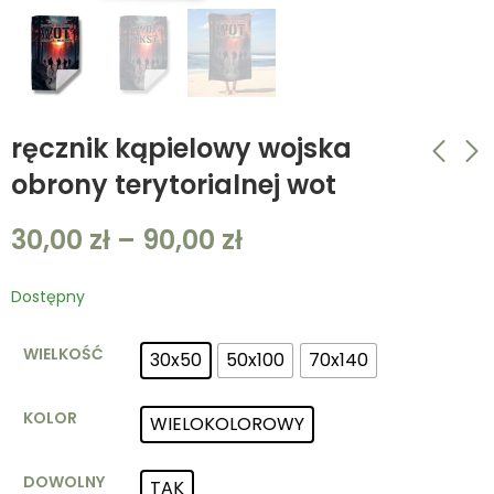
ręcznik kąpielowy wojska
obrony terytorialnej wot
ręcznik kąpielowy
poduszka khaki
30,00
zł
–
90,00
zł
siły powietrzne
wojska lądowe
30,00
45,00
zł
–
zł
90,00
zł
Dostępny
WIELKOŚĆ
30x50
50x100
70x140
KOLOR
WIELOKOLOROWY
DOWOLNY
TAK