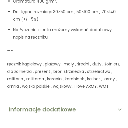
Gramatura 400 g/m².
Dostępne rozmiary: 30×50 cm , 50×100 cm , 70×140
cm (+/- 5%)
Na życzenie klienta możemy wykonać dodatkowy
napis na ręczniku.
—-
ręcznik kąpielowy , plażowy , mały , średni , duży , żołnierz,
dla żołnierza , prezent , broń strzelecka , strzelectwo ,
militaria , militarna , karabin , karabinek , kaliber , army ,
armia , wojsko polskie , wojskowy , I love ARMY, WOT
Informacje dodatkowe