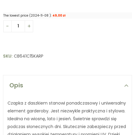
The lowest price (
2024-11-08
):
49,00
zł
SKU:
CB641C15KARP
Opis
Czapka z daszkiem stanowi ponadczasowy i uniwersalny
element garderoby. Jest niezwykle praktyczna i stylowa.
Idealna na wiosnę, lato i jesień. Świetnie sprawdzi się
podczas słonecznych dni. Skutecznie zabezpieczy przed
działaniem wysokiej temperatury i promieni UV. Dzięki