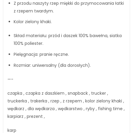
Z przodu naszyty rzep miękki do przymocowania łatki
z rzepem twardym.
Kolor zielony khaki.
Skład materiału: przód i daszek 100% bawełna, siatka
100% poliester.
Pielęgnacja: pranie ręczne.
Rozmiar: uniwersalny (dla dorosłych).
—-
czapka , czapka z daszkiem , snapback , trucker ,
truckerka , trakerka , rzep , z rzepem , kolor zielony khaki ,
wędkarz , dla wędkarza , wędkarstwo , ryby , fishing time ,
karpiarz , prezent ,
karp