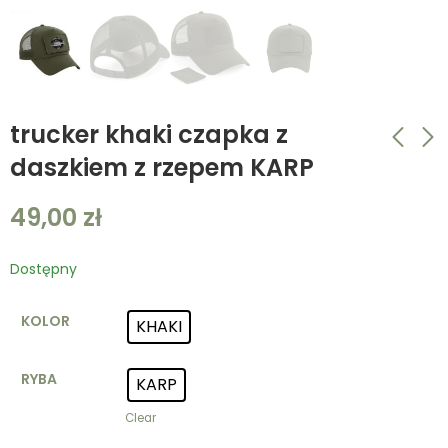
trucker khaki czapka z
daszkiem z rzepem KARP
trucker czarna
trucker khaki czapka
49,00
zł
czapka z daszkiem z
z daszkiem z
rzepem SZCZUPAK
rzepem LESZCZ
49,00
49,00
zł
zł
Dostępny
KOLOR
KHAKI
RYBA
KARP
Clear