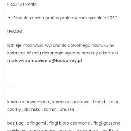
PRZEPIS PRANIA
Produkt można prać w pralce w maksymalnie 30°C.
UWAGA
Istnieje możliwość wykonania dowolnego nadruku na
koszulce. W celu dokonania wyceny prosimy o kontakt
mailowy
zamowienia@locoarmy.pl
—-
koszulka bawełniana , koszulka sportowa , t-shirt , kolor
czarny , damska , komin , chusta
bez flag , z flagami , flagi biało czerwone , flagi gaszone ,
wojskowa , pod mundur , na ryby , wędkarska , wędkarz ,