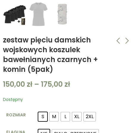
zestaw pięciu damskich
wojskowych koszulek
bawełnianych czarnych +
zestaw pięciu
zestaw pięciu
damskich
damskich
komin (5pak)
wojskowych
wojskowych
150,00
150,00
zł
–
zł
175,00
–
175,00
zł
zł
koszulek
koszulek
150,00
zł
–
175,00
zł
bawełnianych
bawełnianych khaki
białych + komin
+ komin (5pak)
(5pak)
Dostępny
ROZMIAR
S
M
L
XL
2XL
FLAGI NA