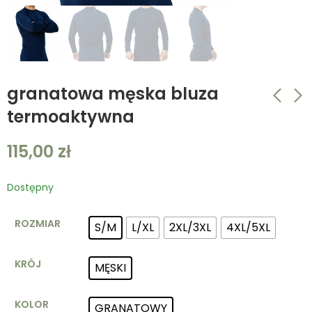
granatowa męska bluza
termoaktywna
czarna męska bluza
khaki męska bluza
115,00
zł
termoaktywna
termoaktywna
115,00
115,00
zł
zł
Dostępny
ROZMIAR
S/M
L/XL
2XL/3XL
4XL/5XL
KRÓJ
MĘSKI
KOLOR
GRANATOWY