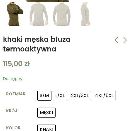
khaki męska bluza
termoaktywna
granatowa męska
czarne męskie
115,00
zł
bluza termoaktywna
spodnie
termoaktywne
115,00
zł
99,00
zł
Dostępny
ROZMIAR
S/M
L/XL
2XL/3XL
4XL/5XL
KRÓJ
MĘSKI
KOLOR
KHAKI