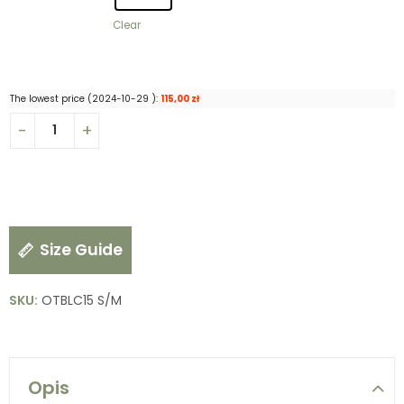
Clear
The lowest price (
2024-10-29
):
115,00
zł
Size Guide
SKU:
OTBLC15 S/M
Opis