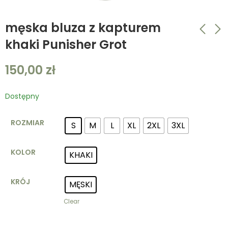
męska bluza z kapturem
khaki Punisher Grot
zestaw pięciu
męska bluza z
150,00
zł
męskich
kapturem
wojskowych
granatowa Punisher
150,00
150,00
zł
–
zł
175,00
zł
koszulek
Grot
Dostępny
bawełnianych mix
kolorów + komin
ROZMIAR
S
M
L
XL
2XL
3XL
(5pak)
KOLOR
KHAKI
KRÓJ
MĘSKI
Clear