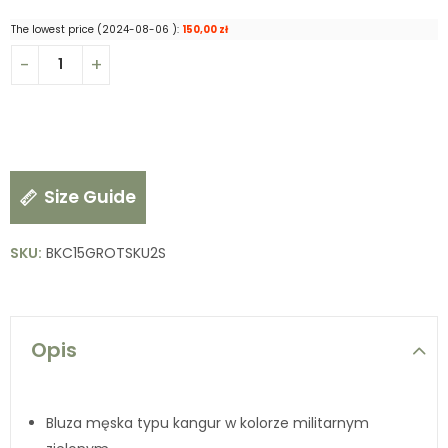
The lowest price (
2024-08-06
):
150,00
zł
Size Guide
SKU:
BKC15GROTSKU2S
Opis
Bluza męska typu kangur w kolorze militarnym