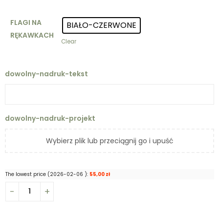
FLAGI NA
BIAŁO-CZERWONE
RĘKAWKACH
Clear
dowolny-nadruk-tekst
dowolny-nadruk-projekt
Wybierz plik lub przeciągnij go i upuść
The lowest price (
2026-02-06
):
55,00
zł