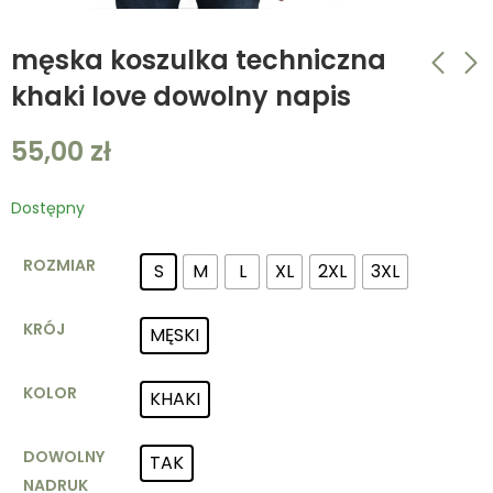
męska koszulka techniczna
khaki love dowolny napis
damska koszulka
Męska koszulka
55,00
zł
techniczna
techniczna w
piaskowa love
kolorze piaskowym -
55,00
55,00
zł
zł
dowolny napis
Napis love plus
Dostępny
dowolny napis
ROZMIAR
S
M
L
XL
2XL
3XL
KRÓJ
MĘSKI
KOLOR
KHAKI
DOWOLNY
TAK
NADRUK