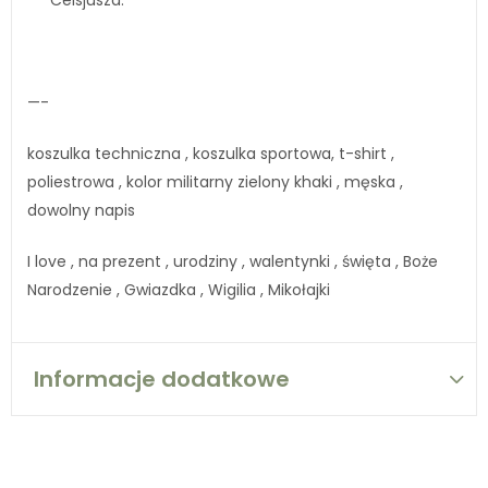
Celsjusza.
—-
koszulka techniczna , koszulka sportowa, t-shirt ,
poliestrowa , kolor militarny zielony khaki , męska ,
dowolny napis
I love , na prezent , urodziny , walentynki , święta , Boże
Narodzenie , Gwiazdka , Wigilia , Mikołajki
Informacje dodatkowe