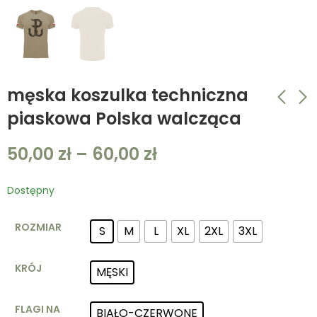
męska koszulka techniczna
piaskowa Polska walcząca
męska koszulka
męska koszulka
50,00
zł
–
60,00
zł
techniczna
techniczna biała
granatowa Polska
orzeł Polska
50,00
50,00
zł
–
zł
60,00
zł
walcząca
Dostępny
ROZMIAR
S
M
L
XL
2XL
3XL
KRÓJ
MĘSKI
FLAGI NA
BIAŁO-CZERWONE