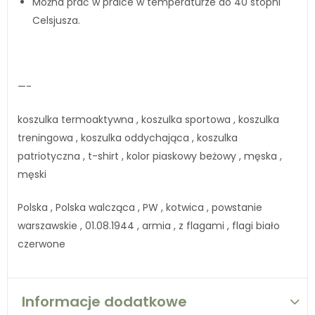
Można prać w pralce w temperaturze do 40 stopni
Celsjusza.
—-
koszulka termoaktywna , koszulka sportowa , koszulka
treningowa , koszulka oddychająca , koszulka
patriotyczna , t-shirt , kolor piaskowy beżowy , męska ,
męski
Polska , Polska walcząca , PW , kotwica , powstanie
warszawskie , 01.08.1944 , armia , z flagami , flagi biało
czerwone
Informacje dodatkowe