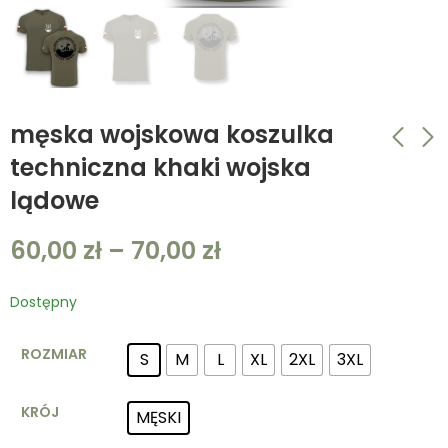
męska wojskowa koszulka
techniczna khaki wojska
lądowe
męska koszulka
męska wojskowa
techniczna biała
koszulka techniczna
60,00
zł
–
70,00
zł
ARMY
piaskowa wojska
30,00
60,00
zł
–
zł
50,00
–
70,00
zł
zł
lądowe
Dostępny
ROZMIAR
S
M
L
XL
2XL
3XL
KRÓJ
MĘSKI