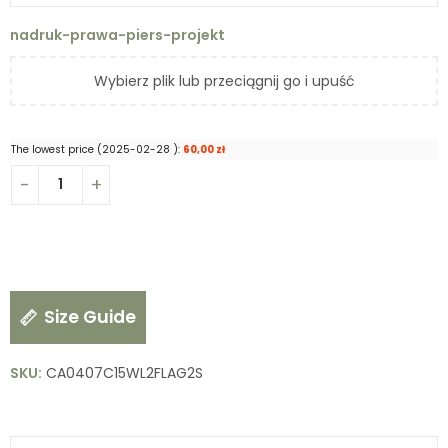
nadruk-prawa-piers-projekt
Wybierz plik lub przeciągnij go i upuść
The lowest price (
2025-02-28
):
60,00
zł
Size Guide
SKU:
CA0407C15WL2FLAG2S