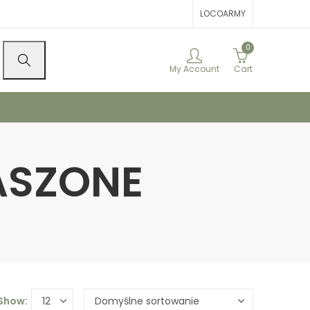
LOCOARMY
0
My Account
Cart
GASZONE
Show: