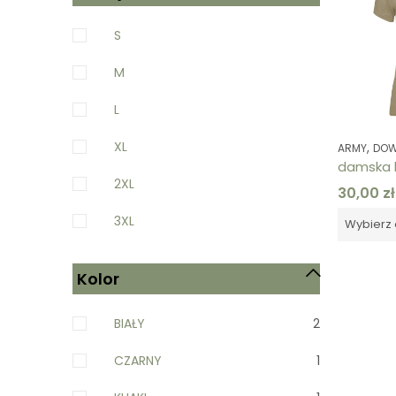
S
M
L
XL
,
ARMY
DOWO
2XL
30,00
zł
3XL
Wybierz 
Kolor
BIAŁY
2
CZARNY
1