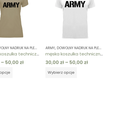
,
,
,
,
,
,
,
LNY NADRUK NA PLECACH
ARMY
KOLEKCJE
DOWOLNY NADRUK NA PLECACH
KOSZULKI
KOSZULKI
ODZIEŻ DAMSKA
KOLEKCJE
damska koszulka techniczna piaskowa ARMY
męska koszulka techniczna biała ARMY
–
50,00
zł
30,00
zł
–
50,00
zł
opcje
Wybierz opcje