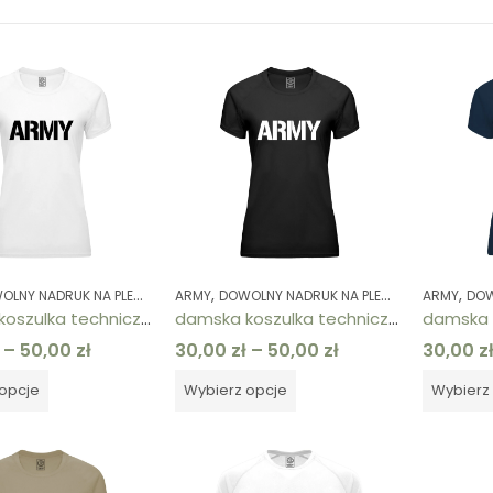
,
,
,
,
,
,
,
,
LNY NADRUK NA PLECACH
ARMY
KOLEKCJE
DOWOLNY NADRUK NA PLECACH
KOSZULKI
KOSZULKI
ODZIEŻ DAMSKA
ARMY
KOLEKCJE
DOWO
damska koszulka techniczna biała ARMY
damska koszulka techniczna czarna ARMY
–
50,00
zł
30,00
zł
–
50,00
zł
30,00
z
opcje
Wybierz opcje
Wybierz