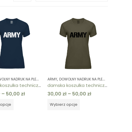
,
,
,
,
,
,
,
,
,
,
,
,
,
LNY NADRUK NA PLECACH
PERSONALIZOWANE / TWÓJ NADRUK
KOSZULKI
KOSZULKI
ODZIEŻ DAMSKA
ARMY
KOLEKCJE
DOWOLNY NADRUK NA PLECACH
TECHNICZNE
PERSONALIZOWANE / TWÓJ NADRUK
KOSZULKI
KOSZULKI
TECHNICZNE
ODZIEŻ DAMSKA
KOLEKCJE
T
damska koszulka techniczna granatowa ARMY
damska koszulka techniczna khaki ARMY
ł
–
50,00
zł
30,00
zł
–
50,00
zł
 opcje
Wybierz opcje