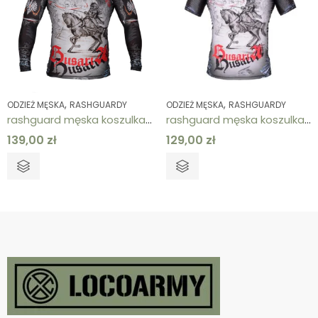
,
,
ODZIEŻ MĘSKA
RASHGUARDY
ODZIEŻ MĘSKA
RASHGUARDY
rashguard męska koszulka termoaktywna z długim rękawem husaria
rashguard męska koszulka termoaktywna z krótkim rękawem husaria
139,00
zł
129,00
zł